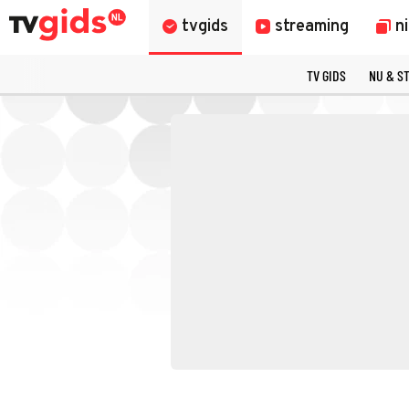
tvgids
streaming
n
TV GIDS
NU & S