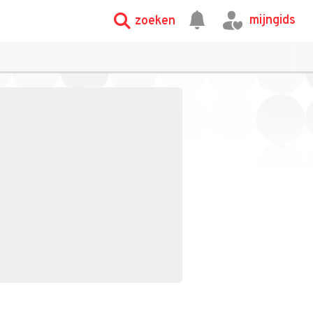
mijngids
zoeken