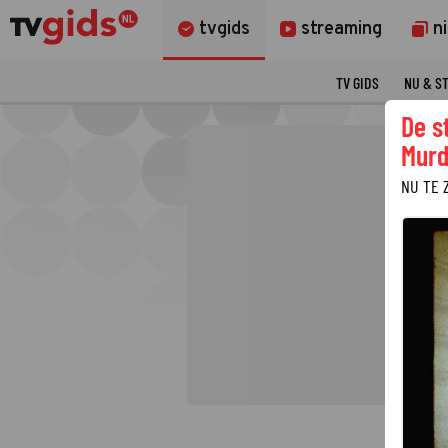
tvgids
streaming
n
TV GIDS
NU & S
De s
Murd
NU TE 