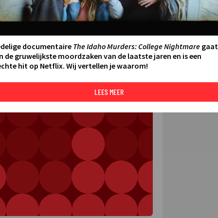
FILMS 
SERIES
edelige documentaire
The Idaho Murders: College Nightmare
gaat
N AAN AGENDA
DELEN
n de gruwelijkste moordzaken van de laatste jaren en is een
chte hit op Netflix. Wij vertellen je waarom!
DE KIJ
TIP
LEES MEER