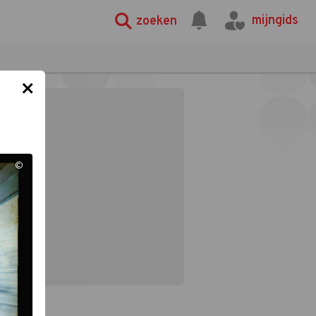
mijngids
zoeken
×
©