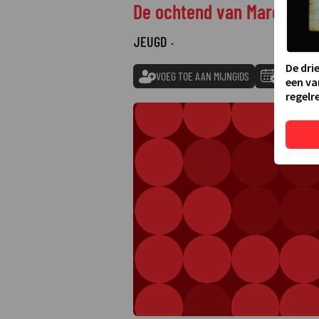
De ochtend van Mare
JEUGD
·
De dri
VOEG TOE AAN MIJNGIDS
TOEVOEGE
een va
regelre