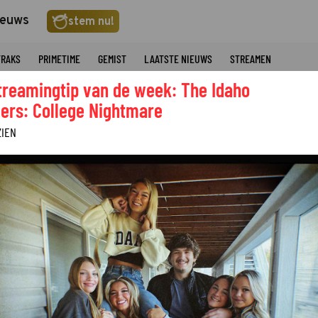
ieuws
stem nu!
TRAKS
PRIMETIME
GEMIST
LAATSTE NIEUWS
STREAMEN
treamingtip van de week: The Idaho
ers: College Nightmare
ZIEN