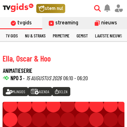
stem nu!
tvgids
streaming
nieuws
TV GIDS
NU & STRAKS
PRIMETIME
GEMIST
LAATSTE NIEUWS
Ella, Oscar & Hoo
ANIMATIESERIE
NPO 3 ·
15 AUGUSTUS 2026
06:10 - 06:20
MIJNGIDS
AGENDA
DELEN