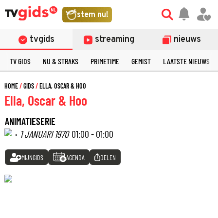
stem nu!
tvgids
streaming
nieuws
TV GIDS
NU & STRAKS
PRIMETIME
GEMIST
LAATSTE NIEUWS
HOME
GIDS
ELLA, OSCAR & HOO
Ella, Oscar & Hoo
ANIMATIESERIE
·
1 JANUARI 1970
01:00 - 01:00
MIJNGIDS
AGENDA
DELEN