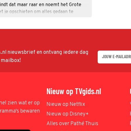
vindt dat maar raar en noemt het Grote
t je opschieten om alles gedaan te
og een bloem vinden, midden in de winter.
ds.nl nieuwsbrief en ontvang iedere dag
w mailbox!
Nieuw op TVgids.nl
nel zien wat er op
Nieuw op Netflix
ogramma's bewaren
Nieuw op Disney+
Alles over Pathé Thuis