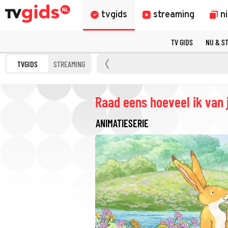
tvgids
streaming
n
TV GIDS
NU & S
TVGIDS
STREAMING
Raad eens hoeveel ik van 
ANIMATIESERIE