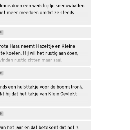
ldmuis doen een wedstrijdje sneeuwballen
 niet meer meedoen omdat ze steeds
H
Grote Haas neemt Hazeltje en Kleine
e koelen. Hij wil het rustig aan doen,
inden rustig zitten maar saai.
H
tends een hulsttakje voor de boomstronk.
 hij dat het takje van Klein Gevlekt
H
van het jaar en dat betekent dat het 's