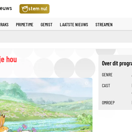
ieuws
stem nu!
TRAKS
PRIMETIME
GEMIST
LAATSTE NIEUWS
STREAMEN
je hou
Over dit pro
GENRE
©
CAST
OMROEP