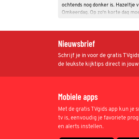
ochtends nog donker is. Hazeltje 
Omkeerdag. Op zo'n korte dag moe
krijgen. En dan wil Hazeltje ook n
Nieuwsbrief
Schrijf je in voor de gratis TVgi
de leukste kijktips direct in jou
Mobiele apps
Met de gratis TVgids app kun je s
tv is, eenvoudig je favoriete pr
en alerts instellen.