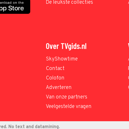
De leukste collecties
Over TVgids.nl
SkyShowtime
Contact
Colofon
Adverteren
Van onze partners
Veelgestelde vragen
ved. No text and datamining.