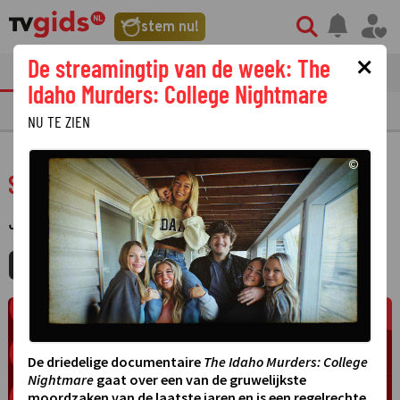
stem nu!
×
De streamingtip van de week: The
tvgids
streaming
nieuws
Idaho Murders: College Nightmare
TV GIDS
NU & STRAKS
PRIMETIME
GEMIST
LAATSTE NIEUWS
NU TE ZIEN
©
Sarah danst
JEUGD
·
MIJNGIDS
AGENDA
DELEN
De driedelige documentaire
The Idaho Murders: College
Nightmare
gaat over een van de gruwelijkste
moordzaken van de laatste jaren en is een regelrechte