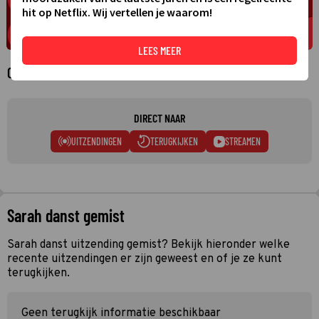
hit op Netflix. Wij vertellen je waarom!
LEES MEER
Over Sarah danst
DIRECT NAAR
UITZENDINGEN
TERUGKIJKEN
STREAMEN
Sarah danst gemist
Sarah danst uitzending gemist? Bekijk hieronder welke
recente uitzendingen er zijn geweest en of je ze kunt
terugkijken.
Geen terugkijk informatie beschikbaar