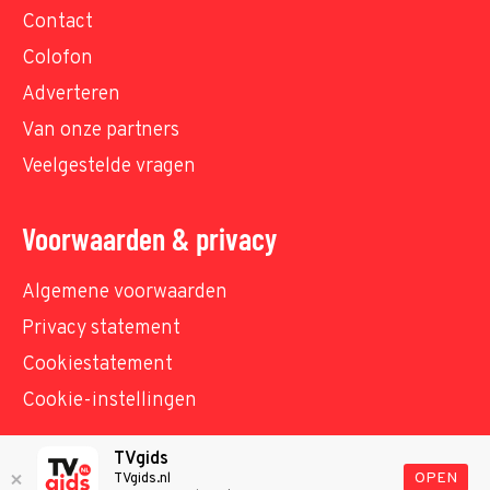
Contact
Colofon
Adverteren
Van onze partners
Veelgestelde vragen
Voorwaarden & privacy
Algemene voorwaarden
Privacy statement
Cookiestatement
Cookie-instellingen
TVgids
© TVgids.nl 2026 - All rights reserved. No text and
OPEN
TVgids.nl