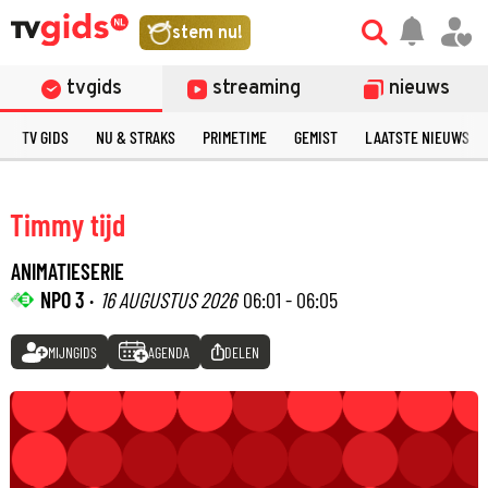
stem nu!
tvgids
streaming
nieuws
TV GIDS
NU & STRAKS
PRIMETIME
GEMIST
LAATSTE NIEUWS
Timmy tijd
ANIMATIESERIE
NPO 3 ·
16 AUGUSTUS 2026
06:01 - 06:05
MIJNGIDS
AGENDA
DELEN