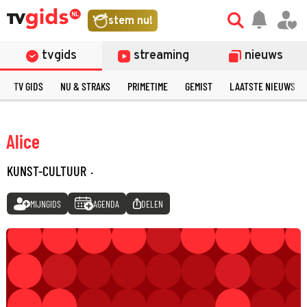
stem nu!
tvgids
streaming
nieuws
TV GIDS
NU & STRAKS
PRIMETIME
GEMIST
LAATSTE NIEUWS
Alice
KUNST-CULTUUR
·
MIJNGIDS
AGENDA
DELEN