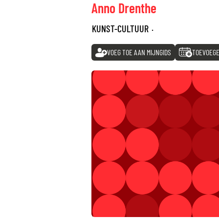
Anno Drenthe
KUNST-CULTUUR
·
VOEG TOE AAN MIJNGIDS
TOEVOEGE