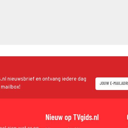
ds.nl nieuwsbrief en ontvang iedere dag
w mailbox!
Nieuw op TVgids.nl