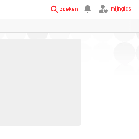
mijngids
zoeken