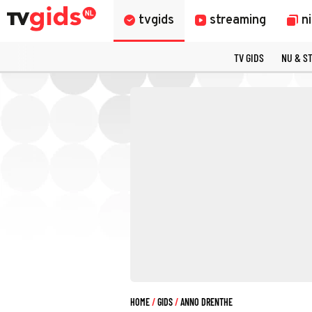
tvgids
streaming
n
TV GIDS
NU & S
HOME
GIDS
ANNO DRENTHE