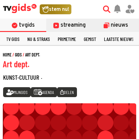
stem nu!
tvgids
streaming
nieuws
TV GIDS
NU & STRAKS
PRIMETIME
GEMIST
LAATSTE NIEUWS
HOME
GIDS
ART DEPT.
Art dept.
KUNST-CULTUUR
·
MIJNGIDS
AGENDA
DELEN