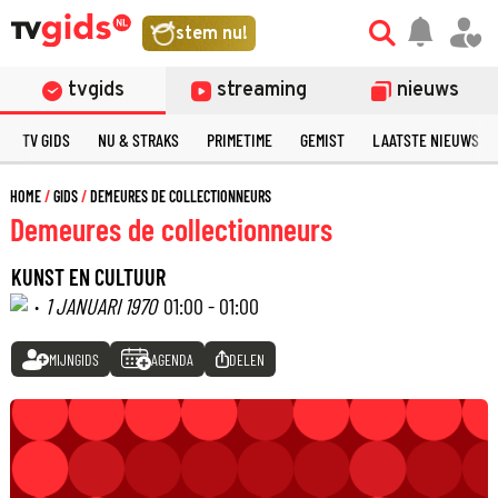
stem nu!
tvgids
streaming
nieuws
TV GIDS
NU & STRAKS
PRIMETIME
GEMIST
LAATSTE NIEUWS
HOME
GIDS
DEMEURES DE COLLECTIONNEURS
Demeures de collectionneurs
KUNST EN CULTUUR
·
1 JANUARI 1970
01:00 - 01:00
MIJNGIDS
AGENDA
DELEN