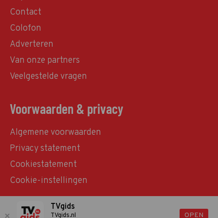
Contact
Colofon
Adverteren
Van onze partners
Veelgestelde vragen
Voorwaarden & privacy
Algemene voorwaarden
Privacy statement
Cookiestatement
Cookie-instellingen
TVgids
© TVgids.nl 2026 - All rights reserved. No text and
OPEN
TVgids.nl