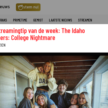
ieuws
stem nu!
TRAKS
PRIMETIME
GEMIST
LAATSTE NIEUWS
STREAMEN
treamingtip van de week: The Idaho
ers: College Nightmare
ZIEN