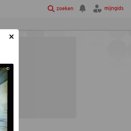
mijngids
zoeken
×
©