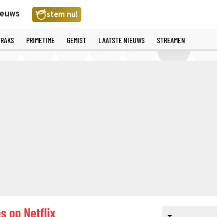
ieuws
stem nu!
TRAKS
PRIMETIME
GEMIST
LAATSTE NIEUWS
STREAMEN
s op Netflix