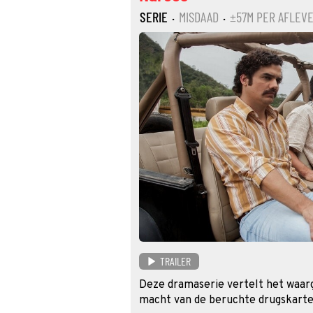
SERIE
·
MISDAAD
·
±57M PER AFLEV
TRAILER
Deze dramaserie vertelt het waar
macht van de beruchte drugskarte