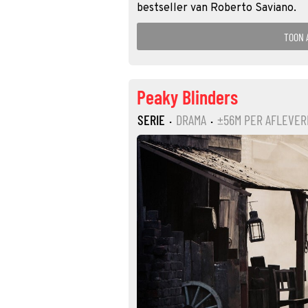
bestseller van Roberto Saviano.
TOON 
Peaky Blinders
SERIE
·
DRAMA
·
±56M PER AFLEVER