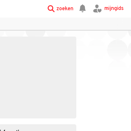
mijngids
zoeken