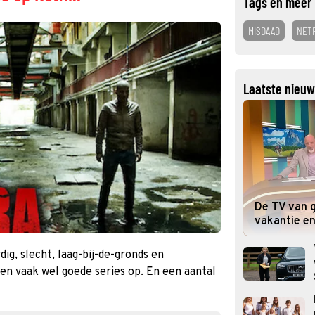
Tags en meer 
MISDAAD
NETF
Laatste nieuw
De TV van g
vakantie en
dig, slecht, laag-bij-de-gronds en
ren vaak wel goede series op. En een aantal