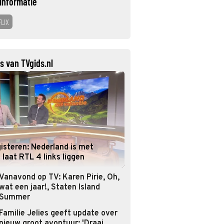
informatie
LIX
s van TVgids.nl
isteren: Nederland is met
 laat RTL 4 links liggen
Vanavond op TV: Karen Pirie, Oh,
wat een jaar!, Staten Island
Summer
Familie Jelies geeft update over
nieuw groot avontuur: 'Draai