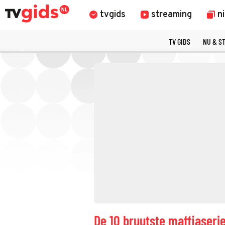
tvgids
streaming
n
TV GIDS
NU & S
De 10 bruutste maffiaserie