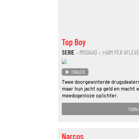
Top Boy
SERIE
·
MISDAAD
·
±46M PER AFLEV
TRAILER
Twee doorgewinterde drugsdealers
maar hun jacht op geld en macht w
meedogenloze oplichter.
TOON 
Narcos