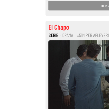
TOON 
El Chapo
SERIE
·
DRAMA
·
±51M PER AFLEVER