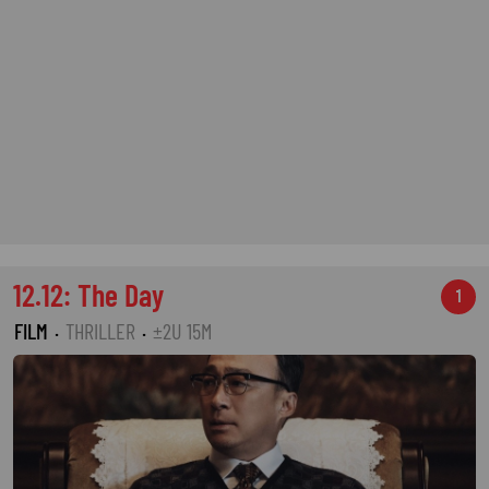
12.12: The Day
1
FILM
·
THRILLER
·
±2U 15M