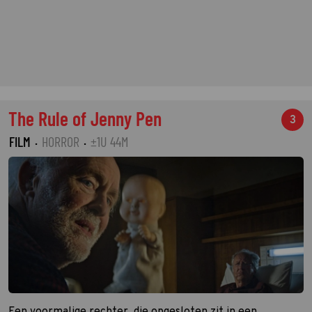
The Rule of Jenny Pen
3
FILM
·
HORROR
·
±1U 44M
Een voormalige rechter, die opgesloten zit in een