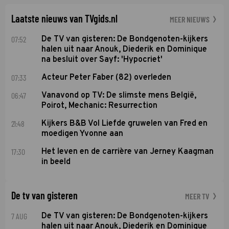
Soundos El Ahmadi neemt plaats aan de jurytafel.
Laatste nieuws van TVgids.nl
MEER NIEUWS
07:52
De TV van gisteren: De Bondgenoten-kijkers
halen uit naar Anouk, Diederik en Dominique
na besluit over Sayf: 'Hypocriet'
07:33
Acteur Peter Faber (82) overleden
06:47
Vanavond op TV: De slimste mens België,
Poirot, Mechanic: Resurrection
21:48
Kijkers B&B Vol Liefde gruwelen van Fred en
moedigen Yvonne aan
17:30
Het leven en de carrière van Jerney Kaagman
in beeld
De tv van gisteren
MEER TV
7 AUG
De TV van gisteren: De Bondgenoten-kijkers
halen uit naar Anouk, Diederik en Dominique