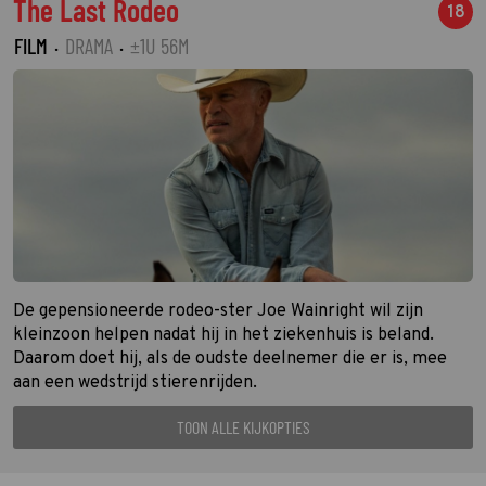
The Last Rodeo
18
FILM
·
DRAMA
·
±1U 56M
De gepensioneerde rodeo-ster Joe Wainright wil zijn
kleinzoon helpen nadat hij in het ziekenhuis is beland.
Daarom doet hij, als de oudste deelnemer die er is, mee
aan een wedstrijd stierenrijden.
TOON ALLE KIJKOPTIES