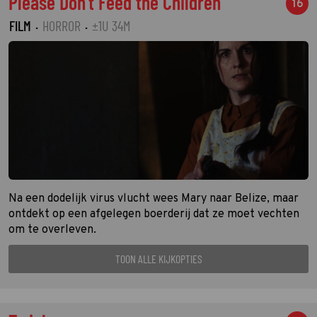
Please Don't Feed the Children
16
FILM
·
HORROR
·
±1U 34M
Na een dodelijk virus vlucht wees Mary naar Belize, maar
ontdekt op een afgelegen boerderij dat ze moet vechten
om te overleven.
TOON ALLE KIJKOPTIES