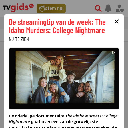
stem nu!
×
De streamingtip van de week: The
tvgids
streaming
nieuws
Idaho Murders: College Nightmare
TV GIDS
NU & STRAKS
PRIMETIME
GEMIST
LAATSTE NIEUWS
NU TE ZIEN
©
De driedelige documentaire
The Idaho Murders: College
Nightmare
gaat over een van de gruwelijkste
moordzaken van de laatste jaren en is een regelrechte