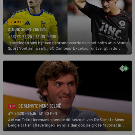
START
STUDIO SPORT VOETBAL
STRAKS
22:25 - 23:00
· SPORT
Traditiegetrouw bijt een gepromoveerde club het spits af in Studio
Sport Voetbal, waarbij SC Cambuur Excelsior ontvangt in de
eerste wedstrijd van het nieuwe Eredivisieseizoen. De nieuwe
oefenmeester is Johan Plat en hij wil aanvallend voetballen.
DE SLIMSTE MENS BELGIË
TIP
NU
20:20 - 21:35
· AMUSEMENT
Acteur Felix Heremans speelde dit seizoen van De Slimste Mens
België al tien afleveringen en hij is dan ook de grote favoriet in
deze seizoensfinale. En er is Nederlandse inbreng, want komiek