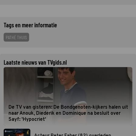
Tags en meer informatie
PATHÉ THUIS
Laatste nieuws van TVgids.nl
De TV van gisteren: De Bondgenoten-kijkers halen uit
naar Anouk, Diederik en Dominique na besluit over
Sayf: 'Hypocriet'
Acteur Peter Faber (82) overleden