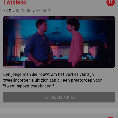
Twinless
17
FILM
·
KOMEDIE
·
±1U 40M
Een jonge man die rouwt om het verlies van zijn
tweelingbroer sluit zich aan bij een praatgroep voor
"tweelingloze tweelingen."
TOON ALLE KIJKOPTIES