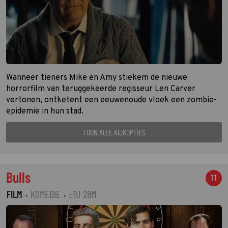
Wanneer tieners Mike en Amy stiekem de nieuwe
horrorfilm van teruggekeerde regisseur Len Carver
vertonen, ontketent een eeuwenoude vloek een zombie-
epidemie in hun stad.
TOON ALLE KIJKOPTIES
Bulls
11
FILM
·
KOMEDIE
·
±1U 28M