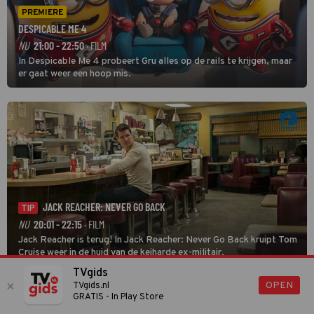
PREMIERE
DESPICABLE ME 4
NU
21:00 - 22:50
· FILM
In Despicable Me 4 probeert Gru alles op de rails te krijgen, maar
er gaat weer een hoop mis.
JACK REACHER: NEVER GO BACK
TIP
NU
20:01 - 22:15
· FILM
Jack Reacher is terug! In Jack Reacher: Never Go Back kruipt Tom
Cruise weer in de huid van de keiharde ex-militair.
TVgids
OPEN
TVgids.nl
GRATIS - In Play Store