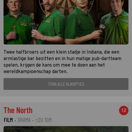
Twee halfbroers uit een klein stadje in Indiana, die een
armlastige bar bezitten en in hun matige pub-dartteam
spelen, krijgen de kans om mee te doen aan het
wereldkampioenschap darten.
TOON ALLE KIJKOPTIES
The North
12
FILM
·
DRAMA
·
±2U 10M