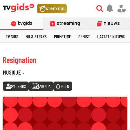
stem nu!
tvgids
streaming
nieuws
TV GIDS
NU & STRAKS
PRIMETIME
GEMIST
LAATSTE NIEUWS
Resignation
MUSIQUE
·
MIJNGIDS
AGENDA
DELEN