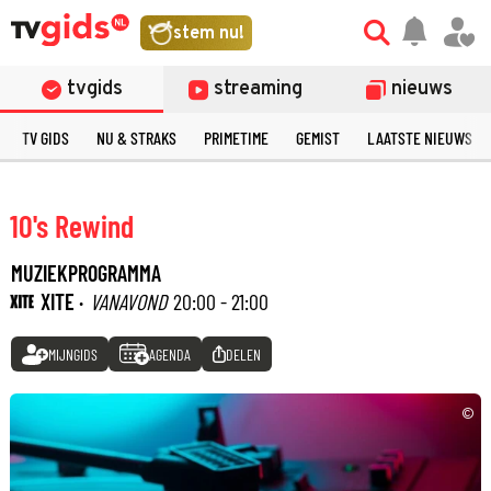
stem nu!
tvgids
streaming
nieuws
TV GIDS
NU & STRAKS
PRIMETIME
GEMIST
LAATSTE NIEUWS
10's Rewind
MUZIEKPROGRAMMA
XITE ·
VANAVOND
20:00 - 21:00
MIJNGIDS
AGENDA
DELEN
©