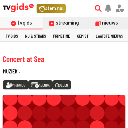
stem nu!
tvgids
streaming
nieuws
TV GIDS
NU & STRAKS
PRIMETIME
GEMIST
LAATSTE NIEUWS
Concert at Sea
MUZIEK
·
MIJNGIDS
AGENDA
DELEN