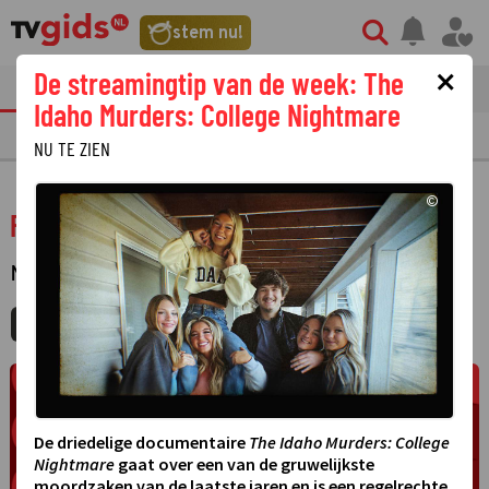
stem nu!
×
De streamingtip van de week: The
tvgids
streaming
nieuws
Idaho Murders: College Nightmare
TV GIDS
NU & STRAKS
PRIMETIME
GEMIST
LAATSTE NIEUWS
NU TE ZIEN
©
Festival der Liebe
MUZIEK
·
MIJNGIDS
AGENDA
DELEN
De driedelige documentaire
The Idaho Murders: College
Nightmare
gaat over een van de gruwelijkste
moordzaken van de laatste jaren en is een regelrechte