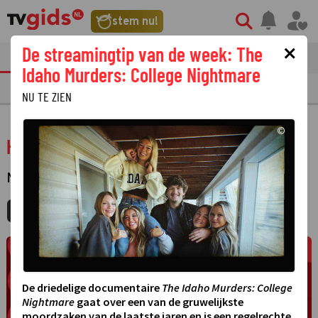
stem nu!
×
De streamingtip van de week: The
tvgids
streaming
nieuws
Idaho Murders: College Nightmare
TV GIDS
NU & STRAKS
PRIMETIME
GEMIST
LAATSTE NIEUWS
NU TE ZIEN
©
Het grote songfestivalfeest
MUZIEK
·
MIJNGIDS
AGENDA
DELEN
De driedelige documentaire
The Idaho Murders: College
Nightmare
gaat over een van de gruwelijkste
moordzaken van de laatste jaren en is een regelrechte