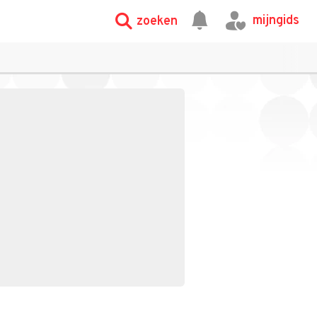
mijngids
zoeken