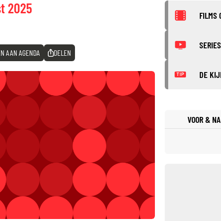
st 2025
FILMS 
SERIES
N AAN AGENDA
DELEN
DE KIJ
TIP
VOOR & NA