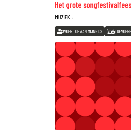
Het grote songfestivalfee
MUZIEK
·
VOEG TOE AAN MIJNGIDS
TOEVOEGE