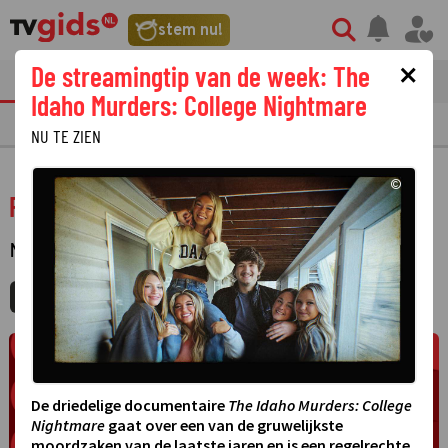
stem nu!
×
De streamingtip van de week: The
tvgids
streaming
nieuws
Idaho Murders: College Nightmare
TV GIDS
NU & STRAKS
PRIMETIME
GEMIST
LAATSTE NIEUWS
NU TE ZIEN
©
Rob de Nijs - Het is mooi geweest
MUZIEK
·
MIJNGIDS
AGENDA
DELEN
De driedelige documentaire
The Idaho Murders: College
Nightmare
gaat over een van de gruwelijkste
moordzaken van de laatste jaren en is een regelrechte