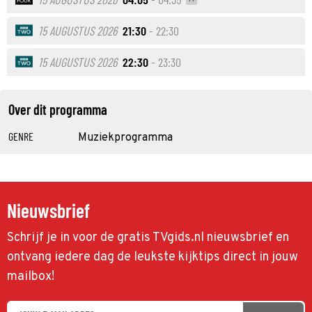
15 AUGUSTUS 2026
21:30
- 22:30
15 AUGUSTUS 2026
22:30
- 23:30
Over dit programma
GENRE
Muziekprogramma
Nieuwsbrief
Schrijf je in voor de gratis TVgids.nl nieuwsbrief en
ontvang iedere dag de leukste kijktips direct in jouw
mailbox!