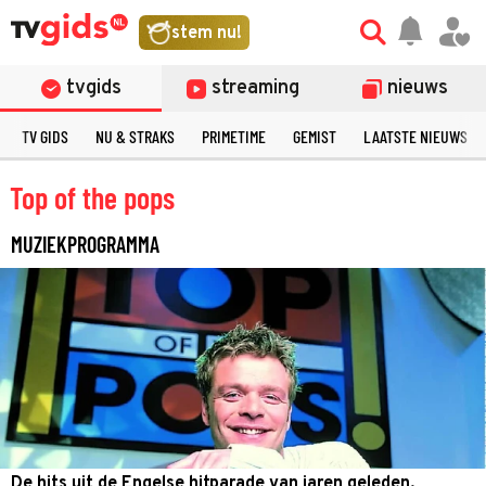
stem nu!
tvgids
streaming
nieuws
TV GIDS
NU & STRAKS
PRIMETIME
GEMIST
LAATSTE NIEUWS
Top of the pops
MUZIEKPROGRAMMA
De hits uit de Engelse hitparade van jaren geleden.