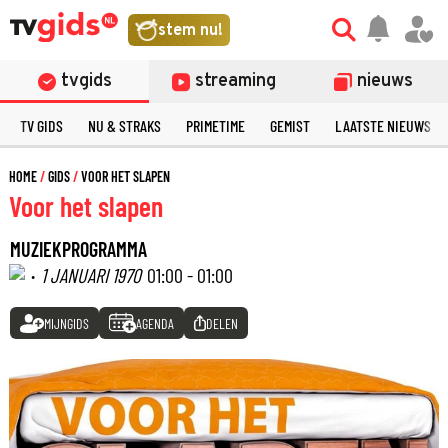
stem nu!
tvgids
streaming
nieuws
TV GIDS
NU & STRAKS
PRIMETIME
GEMIST
LAATSTE NIEUWS
HOME
GIDS
VOOR HET SLAPEN
Voor het slapen
MUZIEKPROGRAMMA
·
1 JANUARI 1970
01:00 - 01:00
MIJNGIDS
AGENDA
DELEN
©