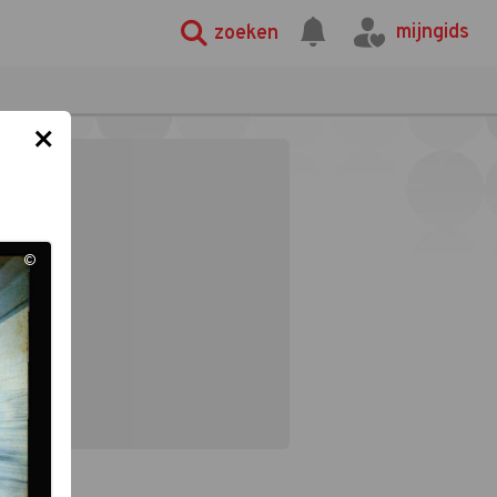
mijngids
zoeken
×
©