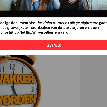
FILMS 
:00 - 07:00
SERIES
edelige documentaire
The Idaho Murders: College Nightmare
gaat
n de gruwelijkste moordzaken van de laatste jaren en is een
chte hit op Netflix. Wij vertellen je waarom!
N AAN AGENDA
DELEN
DE KIJ
TIP
LEES MEER
©