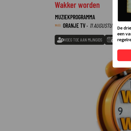
Wakker worden
MUZIEKPROGRAMMA
ORANJE TV ·
11 AUGUSTUS 2026
05
De dri
een va
regelre
VOEG TOE AAN MIJNGIDS
TOEVOEGE