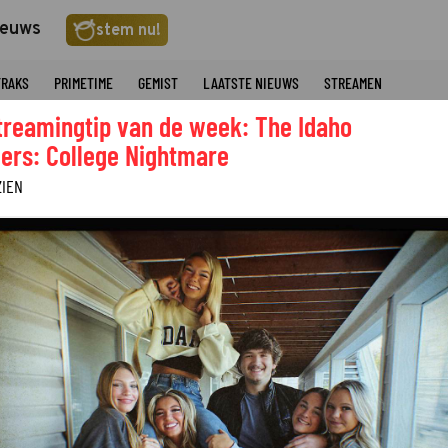
ieuws
stem nu!
TRAKS
PRIMETIME
GEMIST
LAATSTE NIEUWS
STREAMEN
treamingtip van de week: The Idaho
ers: College Nightmare
ZIEN