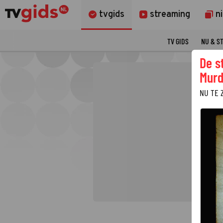
tvgids
streaming
n
TV GIDS
NU & S
De s
Murd
NU TE 