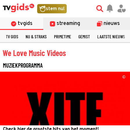
stem nu!
tvgids
streaming
nieuws
TV GIDS
NU & STRAKS
PRIMETIME
GEMIST
LAATSTE NIEUWS
We Love Music Videos
MUZIEKPROGRAMMA
©
Check hier de grootste hits van het moment!