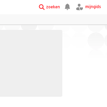
mijngids
zoeken