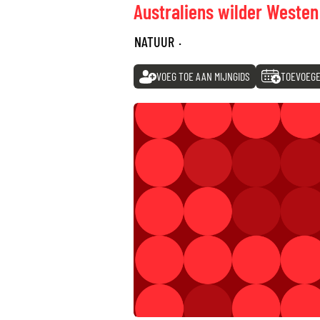
Australiens wilder Westen
NATUUR
·
VOEG TOE AAN MIJNGIDS
TOEVOEGE