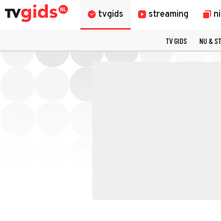
tvgids
streaming
n
TV GIDS
NU & S