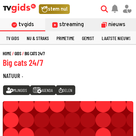
stem nu!
tvgids
streaming
nieuws
TV GIDS
NU & STRAKS
PRIMETIME
GEMIST
LAATSTE NIEUWS
HOME
GIDS
BIG CATS 24/7
Big cats 24/7
NATUUR
·
MIJNGIDS
AGENDA
DELEN