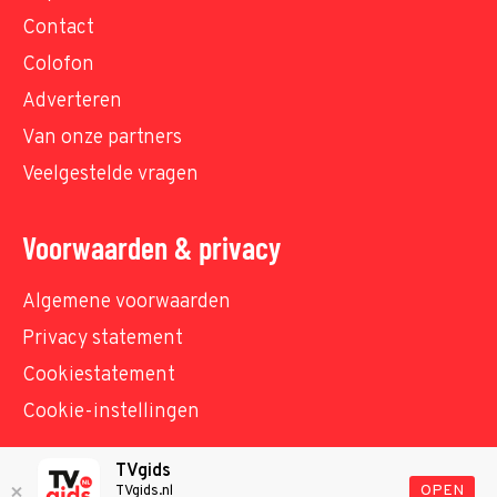
Contact
Colofon
Adverteren
Van onze partners
Veelgestelde vragen
Voorwaarden & privacy
Algemene voorwaarden
Privacy statement
Cookiestatement
Cookie-instellingen
TVgids
© TVgids.nl 2026 - All rights reserved. No text and
OPEN
TVgids.nl