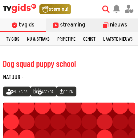
stem nu!
tvgids
streaming
nieuws
TV GIDS
NU & STRAKS
PRIMETIME
GEMIST
LAATSTE NIEUWS
Dog squad puppy school
NATUUR
·
MIJNGIDS
AGENDA
DELEN