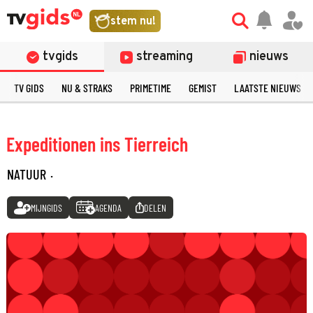
stem nu!
tvgids
streaming
nieuws
TV GIDS
NU & STRAKS
PRIMETIME
GEMIST
LAATSTE NIEUWS
Expeditionen ins Tierreich
NATUUR
·
MIJNGIDS
AGENDA
DELEN