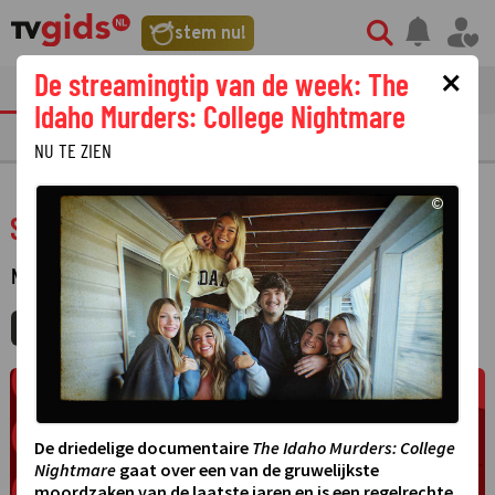
stem nu!
×
De streamingtip van de week: The
tvgids
streaming
nieuws
Idaho Murders: College Nightmare
TV GIDS
NU & STRAKS
PRIMETIME
GEMIST
LAATSTE NIEUWS
NU TE ZIEN
©
Seelöwe & Co. - tierisch beliebt
NATUUR
·
MIJNGIDS
AGENDA
DELEN
De driedelige documentaire
The Idaho Murders: College
Nightmare
gaat over een van de gruwelijkste
moordzaken van de laatste jaren en is een regelrechte