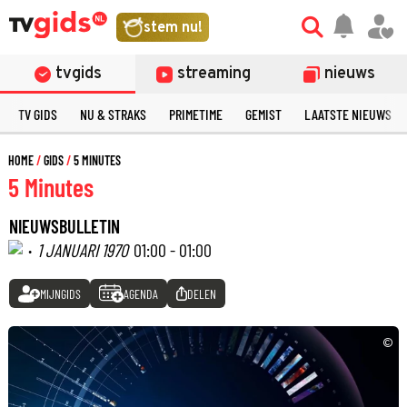
stem nu!
tvgids
streaming
nieuws
TV GIDS
NU & STRAKS
PRIMETIME
GEMIST
LAATSTE NIEUWS
HOME
GIDS
5 MINUTES
5 Minutes
NIEUWSBULLETIN
·
1 JANUARI 1970
01:00 - 01:00
MIJNGIDS
AGENDA
DELEN
©