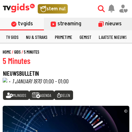
stem nu!
tvgids
streaming
nieuws
TV GIDS
NU & STRAKS
PRIMETIME
GEMIST
LAATSTE NIEUWS
HOME
GIDS
5 MINUTES
5 Minutes
NIEUWSBULLETIN
·
1 JANUARI 1970
01:00 - 01:00
MIJNGIDS
AGENDA
DELEN
©