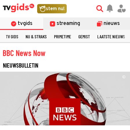
stem nu!
tvgids
streaming
nieuws
TV GIDS
NU & STRAKS
PRIMETIME
GEMIST
LAATSTE NIEUWS
BBC News Now
NIEUWSBULLETIN
©