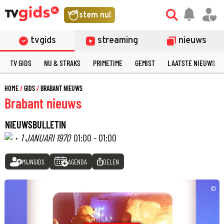
stem nu!
tvgids
streaming
nieuws
TV GIDS
NU & STRAKS
PRIMETIME
GEMIST
LAATSTE NIEUWS
HOME
GIDS
BRABANT NIEUWS
Brabant nieuws
NIEUWSBULLETIN
·
1 JANUARI 1970
01:00 - 01:00
MIJNGIDS
AGENDA
DELEN
©