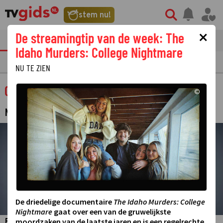
stem nu!
×
De streamingtip van de week: The
tvgids
streaming
nieuws
Idaho Murders: College Nightmare
TV GIDS
NU & STRAKS
PRIMETIME
GEMIST
LAATSTE NIEUWS
NU TE ZIEN
Connect the World
©
NIEUWSBULLETIN
©
De driedelige documentaire
The Idaho Murders: College
Nightmare
gaat over een van de gruwelijkste
moordzaken van de laatste jaren en is een regelrechte
Becky Anderson explores diverse perspectives and