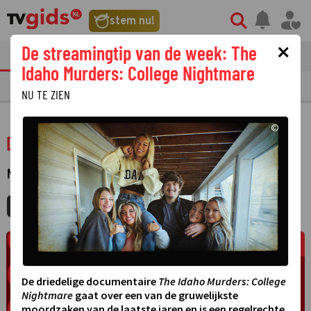
stem nu!
×
De streamingtip van de week: The
tvgids
streaming
nieuws
Idaho Murders: College Nightmare
TV GIDS
NU & STRAKS
PRIMETIME
GEMIST
LAATSTE NIEUWS
NU TE ZIEN
©
De afspraak op vrijdag
NIEUWS-ACTUALITEITEN
·
MIJNGIDS
AGENDA
DELEN
De driedelige documentaire
The Idaho Murders: College
Nightmare
gaat over een van de gruwelijkste
moordzaken van de laatste jaren en is een regelrechte