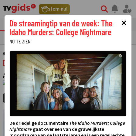
stem nu!
×
De streamingtip van de week: The
tvgids
streaming
nieuws
Idaho Murders: College Nightmare
TV GIDS
NU & STRAKS
PRIMETIME
GEMIST
LAATSTE NIEUWS
NU TE ZIEN
HOME
GIDS
DE MIDDAG DOOR
©
De Middag Door
ACTUALITEITEN
·
1 JANUARI 1970
01:00 - 01:00
MIJNGIDS
AGENDA
DELEN
©
De driedelige documentaire
The Idaho Murders: College
Nightmare
gaat over een van de gruwelijkste
moordzaken van de laatste jaren en is een regelrechte