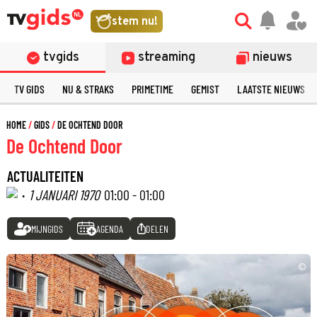
stem nu!
tvgids
streaming
nieuws
TV GIDS
NU & STRAKS
PRIMETIME
GEMIST
LAATSTE NIEUWS
HOME
GIDS
DE OCHTEND DOOR
De Ochtend Door
ACTUALITEITEN
·
1 JANUARI 1970
01:00 - 01:00
MIJNGIDS
AGENDA
DELEN
©