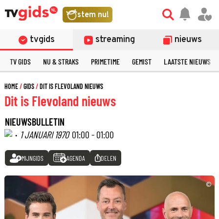
stem nu!
tvgids
streaming
nieuws
TV GIDS
NU & STRAKS
PRIMETIME
GEMIST
LAATSTE NIEUWS
HOME
GIDS
DIT IS FLEVOLAND NIEUWS
Dit is Flevoland nieuws
NIEUWSBULLETIN
·
1 JANUARI 1970
01:00 - 01:00
MIJNGIDS
AGENDA
DELEN
©