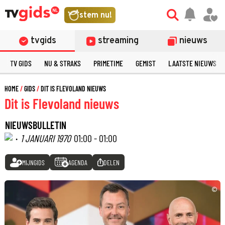
stem nu!
tvgids
streaming
nieuws
TV GIDS
NU & STRAKS
PRIMETIME
GEMIST
LAATSTE NIEUWS
HOME
GIDS
DIT IS FLEVOLAND NIEUWS
Dit is Flevoland nieuws
NIEUWSBULLETIN
·
1 JANUARI 1970
01:00 - 01:00
MIJNGIDS
AGENDA
DELEN
©