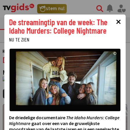
stem nu!
×
De streamingtip van de week: The
tvgids
streaming
nieuws
Idaho Murders: College Nightmare
TV GIDS
NU & STRAKS
PRIMETIME
GEMIST
LAATSTE NIEUWS
NU TE ZIEN
HOME
GIDS
DRENTHE NU
©
Drenthe nu
NIEUWSBULLETIN
·
1 JANUARI 1970
01:00 - 01:00
MIJNGIDS
AGENDA
DELEN
©
De driedelige documentaire
The Idaho Murders: College
Nightmare
gaat over een van de gruwelijkste
moordzaken van de laatste jaren en is een regelrechte