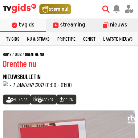
stem nu!
tvgids
streaming
nieuws
TV GIDS
NU & STRAKS
PRIMETIME
GEMIST
LAATSTE NIEUWS
HOME
GIDS
DRENTHE NU
Drenthe nu
NIEUWSBULLETIN
·
1 JANUARI 1970
01:00 - 01:00
MIJNGIDS
AGENDA
DELEN
©