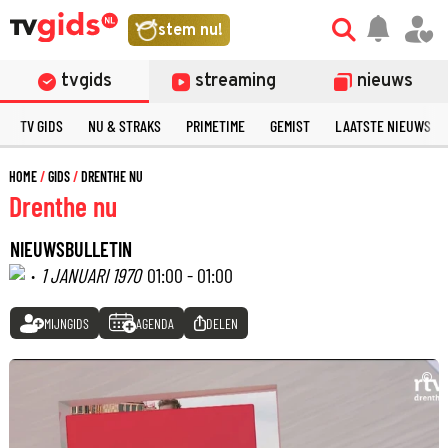
stem nu!
tvgids
streaming
nieuws
TV GIDS
NU & STRAKS
PRIMETIME
GEMIST
LAATSTE NIEUWS
HOME
GIDS
DRENTHE NU
Drenthe nu
NIEUWSBULLETIN
·
1 JANUARI 1970
01:00 - 01:00
MIJNGIDS
AGENDA
DELEN
©