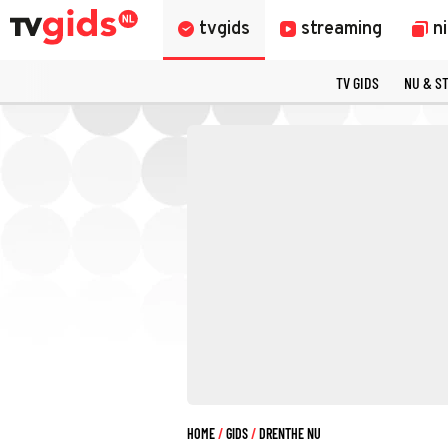
tvgids
streaming
n
TV GIDS
NU & S
HOME
GIDS
DRENTHE NU