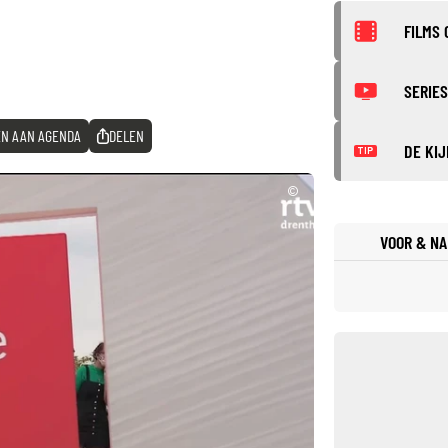
FILMS 
SERIES
N AAN AGENDA
DELEN
DE KIJ
TIP
©
VOOR & NA