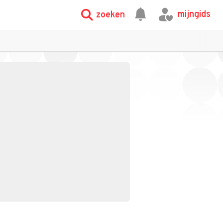
mijngids
zoeken