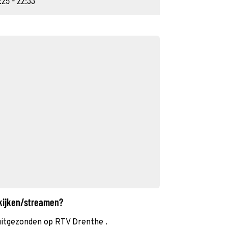
:25 - 22:33
 kijken/streamen?
uitgezonden op RTV Drenthe .