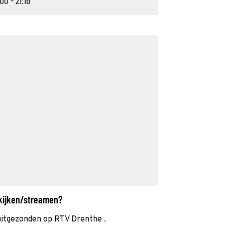
00 - 21:16
 kijken/streamen?
uitgezonden op RTV Drenthe .