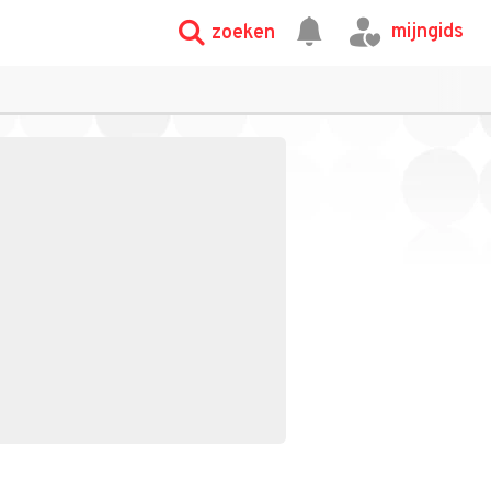
mijngids
zoeken