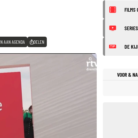
FILMS 
SERIES
N AAN AGENDA
DELEN
DE KIJ
TIP
©
VOOR & NA