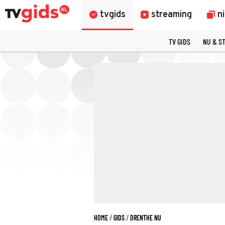
tvgids
streaming
n
TV GIDS
NU & S
HOME
GIDS
DRENTHE NU