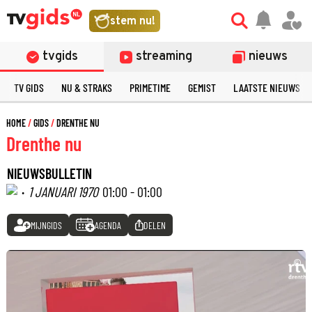
stem nu!
tvgids
streaming
nieuws
TV GIDS
NU & STRAKS
PRIMETIME
GEMIST
LAATSTE NIEUWS
HOME
GIDS
DRENTHE NU
Drenthe nu
NIEUWSBULLETIN
·
1 JANUARI 1970
01:00 - 01:00
MIJNGIDS
AGENDA
DELEN
©