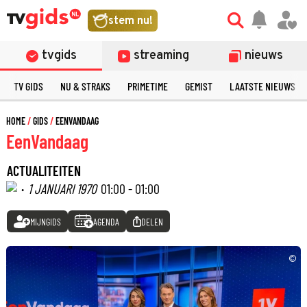
stem nu!
tvgids
streaming
nieuws
TV GIDS
NU & STRAKS
PRIMETIME
GEMIST
LAATSTE NIEUWS
HOME
GIDS
EENVANDAAG
EenVandaag
ACTUALITEITEN
·
1 JANUARI 1970
01:00 - 01:00
MIJNGIDS
AGENDA
DELEN
©