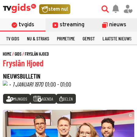
stem nu!
tvgids
streaming
nieuws
TV GIDS
NU & STRAKS
PRIMETIME
GEMIST
LAATSTE NIEUWS
HOME
GIDS
FRYSLÂN HJOED
Fryslân Hjoed
NIEUWSBULLETIN
·
1 JANUARI 1970
01:00 - 01:00
MIJNGIDS
AGENDA
DELEN
©