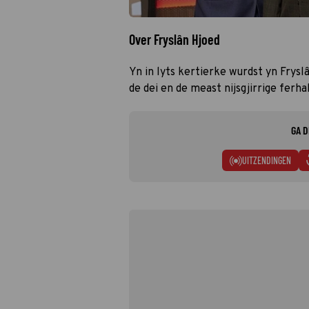
Over Fryslân Hjoed
Yn in lyts kertierke wurdst yn Frysl
de dei en de meast nijsgjirrige ferha
GA D
UITZENDINGEN