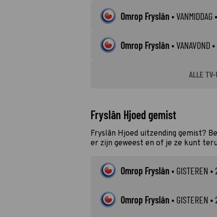
Omrop Fryslân
•
VANMIDDAG
•
Omrop Fryslân
•
VANAVOND
• 
ALLE TV-
Fryslân Hjoed gemist
Fryslân Hjoed uitzending gemist? B
er zijn geweest en of je ze kunt ter
Omrop Fryslân
•
GISTEREN
• 
Omrop Fryslân
•
GISTEREN
• 