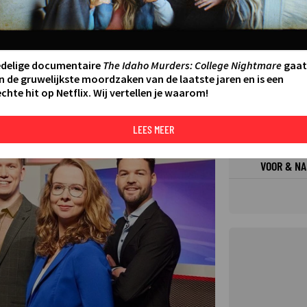
FILMS 
SERIES
edelige documentaire
The Idaho Murders: College Nightmare
gaat
n de gruwelijkste moordzaken van de laatste jaren en is een
chte hit op Netflix. Wij vertellen je waarom!
N AAN AGENDA
DELEN
DE KIJ
TIP
LEES MEER
©
VOOR & NA