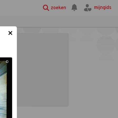
mijngids
zoeken
×
©