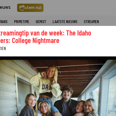
ieuws
stem nu!
TRAKS
PRIMETIME
GEMIST
LAATSTE NIEUWS
STREAMEN
treamingtip van de week: The Idaho
ers: College Nightmare
ZIEN