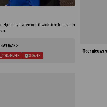
ân Hjoed bypraten oer it wichtichste nijs fan
len.
IRECT NAAR
Meer nieuws v
TERUGKIJKEN
STREAMEN