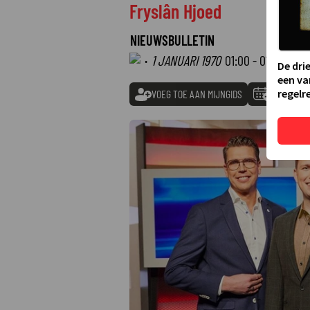
Fryslân Hjoed
NIEUWSBULLETIN
·
1 JANUARI 1970
01:00 - 01:00
De dri
een va
regelre
VOEG TOE AAN MIJNGIDS
TOEVOEGE