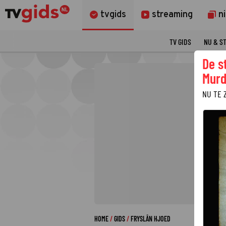
tvgids
streaming
n
TV GIDS
NU & S
De s
Murd
NU TE 
HOME
GIDS
FRYSLÂN HJOED